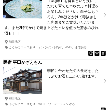
（3kg級）を畜養という技にこ
だわり育てた本物のふぐ料理を
お楽しみください。白子はもち
ろん、3年ほどかけて毒抜きし
た卵巣までご賞味いただけま
す。また2時間かけて焼き上げたヒレを使った驚きのひれ
酒も […]
和田地区
ふぐかにコースあり
オンライン予約可
Wi-Fi
通信販売
民宿 平田かざえもん
季節に合わせた旬の食材を、た
っぷりお召し上がり頂けます。
和田地区
ふぐかにコースあり
Wi-Fi
ワーケーション対応