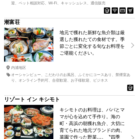
迎
ペット相談対応
Wi-Fi
キャッシュレス
通信販売
潮富荘
地元で獲れた新鮮な魚介類は厳
選した獲れたての食材です。季
節ごとに変化する旬なお料理を
ご堪能ください。
内浦地区
オーシャンビュー
こだわりのお風呂
ふぐかにコースあり
禁煙室あ
り
オンライン予約可
合宿歓迎
お子様歓迎
ビジネス
リゾート イン キシモト
キシモトのお料理は、パパとマ
マが心を込めて手作り。海の
町・高浜の朝獲れ魚介、大切に
育てられた地元ブランドの肉、
菜園で作った野菜…。〝四季