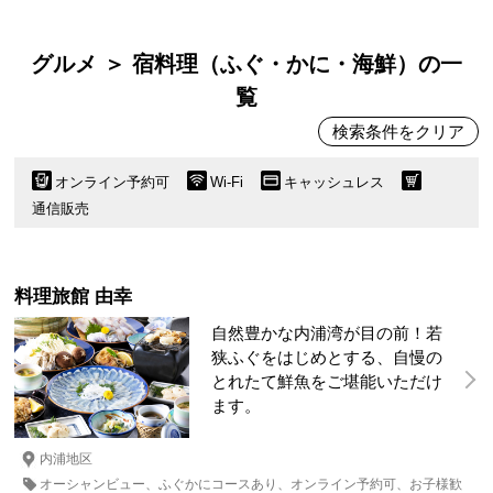
グルメ ＞ 宿料理（ふぐ・かに・海鮮）の一
覧
検索条件をクリア
オンライン予約可
Wi-Fi
キャッシュレス
通信販売
料理旅館 由幸
自然豊かな内浦湾が目の前！若
狭ふぐをはじめとする、自慢の
とれたて鮮魚をご堪能いただけ
ます。
内浦地区
オーシャンビュー
ふぐかにコースあり
オンライン予約可
お子様歓