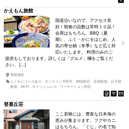
かえもん旅館
国道沿いなので、アクセス良
好！朝食の品数は常時１０品！
会席はもちろん、BBQ（夏
期）、ふぐ・かにをはじめ、人
気の寄せ鍋（冬季）など広く対
応いたします。 料理のみのご
提供もしております。詳しくは「グルメ」欄をご覧くだ
さい。 […]
和田地区
ふぐかにコースあり
オンライン予約可
BBQ対応
合宿歓迎
お子様
歓迎
Wi-Fi
キャッシュレス
ワーケーション対応
登喜丘荘
ここ若狭には、豊富な日本海の
恵みが集まります。フグやカニ
はもちろん、「ぐじ」の名で知