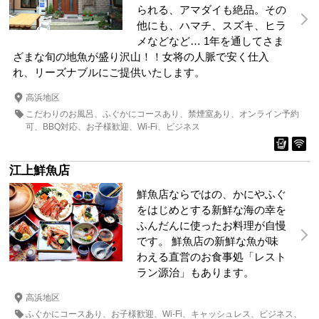
られる、アマダイも絶品。その
他にも、ハマチ、スズキ、ヒラ
メなどなど… 1年を通してさま
ざまな旬の地魚が盛り沢山！！女将の人脈で安く仕入
れ、リーズナブルにご提供いたします。
高浜地区
こだわりのお風呂
ふぐかにコースあり
禁煙室あり
オンライン予約
可
BBQ対応
お子様歓迎
Wi-Fi
ビジネス
江上鮮魚店
鮮魚店ならではの、かにやふぐ
をはじめとする新鮮な海の幸を
ふんだんに使ったお料理が自慢
です。 鮮魚店の新鮮な魚が味
わえる直営のお食事処「レスト
ラン源治」もあります。
高浜地区
ふぐかにコースあり
お子様歓迎
Wi-Fi
キャッシュレス
ビジネス