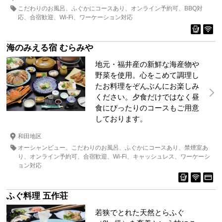
こだわりのお風呂
ふぐかにコースあり
オンライン予約可
BBQ対
応
合宿歓迎
Wi-Fi
ワーケーション対応
海のみえる宿 むらみや
地元・福井産の新鮮な海産物や
野菜を使用。心をこめて調理し
たお料理をぞんぶんにお楽しみ
ください。夕食だけではなく昼
食にぴったりのコースもご用意
しております。
和田地区
オーシャンビュー
こだわりのお風呂
ふぐかにコースあり
禁煙室あ
り
オンライン予約可
合宿歓迎
Wi-Fi
キャッシュレス
ワーケーシ
ョン対応
ふぐ料理 五作荘
若狭でとれた天然とらふぐ