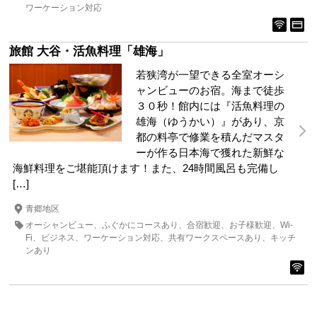
ワーケーション対応
旅館 大谷・活魚料理「雄海」
若狭湾が一望できる全室オーシ
ャンビューのお宿。海まで徒歩
３０秒！館内には『活魚料理の
雄海（ゆうかい）』があり、京
都の料亭で修業を積んだマスタ
ーが作る日本海で獲れた新鮮な
海鮮料理をご堪能頂けます！また、24時間風呂も完備し
[…]
青郷地区
オーシャンビュー
ふぐかにコースあり
合宿歓迎
お子様歓迎
Wi-
Fi
ビジネス
ワーケーション対応
共有ワークスペースあり
キッチ
ンあり