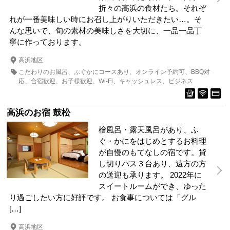
折々の高浜の食材たち。それぞ
れが一番美味しい時にお召し上がりいただきたい…。そ
んな思いで、旬の素材の美味しさを大切に、一品一品丁
寧に作っております。
高浜地区
こだわりのお風呂
ふぐかにコースあり
オンライン予約可
BBQ対
応
合宿歓迎
お子様歓迎
Wi-Fi
キャッシュレス
ビジネス
高浜のお宿 鼓松
檜風呂・露天風呂があり、ふ
ぐ・かにをはじめとするお料理
が自慢のもてなしの宿です。貸
し切りバス３台あり、遠方の方
の送迎も承ります。 2022年に
スイートルームができ、ゆった
り過ごしたい方に好評です。 お食事については「グル
[…]
高浜地区