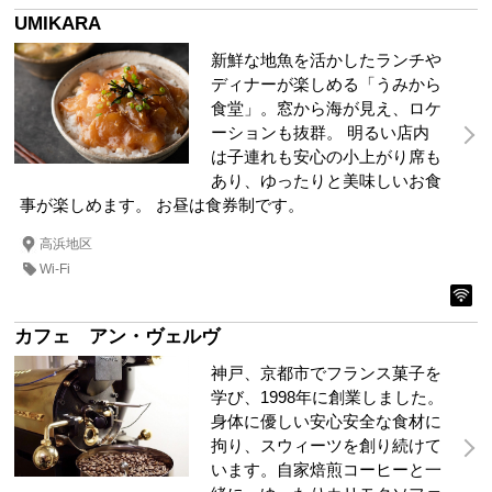
UMIKARA
新鮮な地⿂を活かしたランチや
ディナーが楽しめる「うみから
食堂」。窓から海が⾒え、ロケ
ーションも抜群。 明るい店内
は⼦連れも安⼼の⼩上がり席も
あり、ゆったりと美味しいお食
事が楽しめます。 お昼は食券制です。
高浜地区
Wi-Fi
カフェ アン・ヴェルヴ
神戸、京都市でフランス菓子を
学び、1998年に創業しました。
身体に優しい安心安全な食材に
拘り、スウィーツを創り続けて
います。自家焙煎コーヒーと一