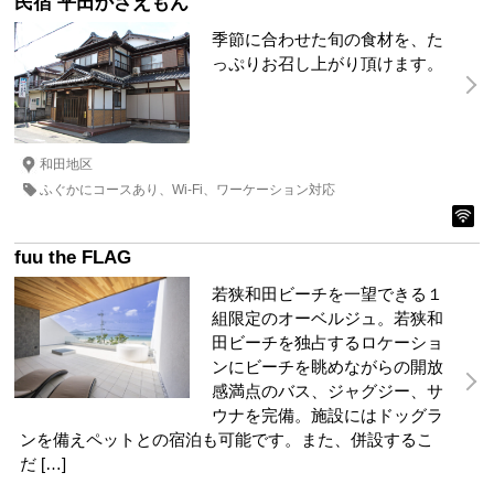
民宿 平田かざえもん
季節に合わせた旬の食材を、た
っぷりお召し上がり頂けます。
和田地区
ふぐかにコースあり
Wi-Fi
ワーケーション対応
fuu the FLAG
若狭和田ビーチを一望できる１
組限定のオーベルジュ。若狭和
田ビーチを独占するロケーショ
ンにビーチを眺めながらの開放
感満点のバス、ジャグジー、サ
ウナを完備。施設にはドッグラ
ンを備えペットとの宿泊も可能です。また、併設するこ
だ […]