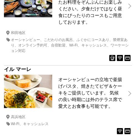
たお料理をぞんぶんにお楽しみ
ください。夕食だけではなく昼
食にぴったりのコースもご用意
しております。
和田地区
オーシャンビュー
こだわりのお風呂
ふぐかにコースあり
禁煙室あ
り
オンライン予約可
合宿歓迎
Wi-Fi
キャッシュレス
ワーケーシ
ョン対応
イル マーレ
オーシャンビューの立地で釜揚
げパスタ、焼きたてピザ＆ケー
キをご提供しています。 気候
の良い時期には外のテラス席で
愛犬とお食事も可能です。
高浜地区
Wi-Fi
キャッシュレス