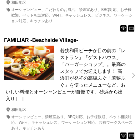
和田地区
オーシャンビュー
こだわりのお風呂
禁煙室あり
BBQ対応
お子様
歓迎
ペット相談対応
Wi-Fi
キャッシュレス
ビジネス
ワーケーシ
ョン対応
キッチンあり
FAMILIAR -Beachside Village-
若狭和田ビーチが目の前の「レ
ストラン」「ゲストハウス」
「バーガーショップ」。最高の
スタッフでお迎えします！ 高
浜町が発祥の高級ふぐ「若狭ふ
ぐ」を使ったメニューなど、お
いしい料理とオーシャンビューが自慢です。砂浜から出
入り […]
和田地区
オーシャンビュー
禁煙室あり
BBQ対応
お子様歓迎
ペット相談対
応
Wi-Fi
キャッシュレス
ワーケーション対応
共有ワークスペース
あり
キッチンあり