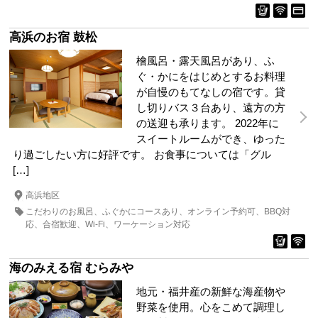
高浜のお宿 鼓松
檜風呂・露天風呂があり、ふ
ぐ・かにをはじめとするお料理
が自慢のもてなしの宿です。貸
し切りバス３台あり、遠方の方
の送迎も承ります。 2022年に
スイートルームができ、ゆった
り過ごしたい方に好評です。 お食事については「グル
[…]
高浜地区
こだわりのお風呂
ふぐかにコースあり
オンライン予約可
BBQ対
応
合宿歓迎
Wi-Fi
ワーケーション対応
海のみえる宿 むらみや
地元・福井産の新鮮な海産物や
野菜を使用。心をこめて調理し