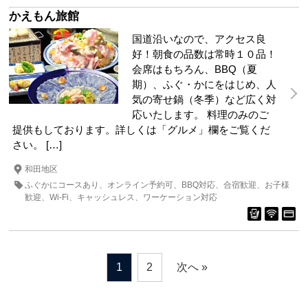
かえもん旅館
国道沿いなので、アクセス良
好！朝食の品数は常時１０品！
会席はもちろん、BBQ（夏
期）、ふぐ・かにをはじめ、人
気の寄せ鍋（冬季）など広く対
応いたします。 料理のみのご
提供もしております。詳しくは「グルメ」欄をご覧くだ
さい。 […]
和田地区
ふぐかにコースあり
オンライン予約可
BBQ対応
合宿歓迎
お子様
歓迎
Wi-Fi
キャッシュレス
ワーケーション対応
1
2
次へ »