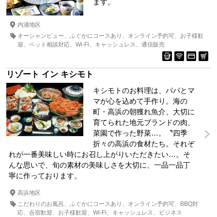
ます。
内浦地区
オーシャンビュー
ふぐかにコースあり
オンライン予約可
お子様歓
迎
ペット相談対応
Wi-Fi
キャッシュレス
通信販売
リゾート イン キシモト
キシモトのお料理は、パパとマ
マが心を込めて手作り。海の
町・高浜の朝獲れ魚介、大切に
育てられた地元ブランドの肉、
菜園で作った野菜…。〝四季
折々の高浜の食材たち。それぞ
れが一番美味しい時にお召し上がりいただきたい…。そ
んな思いで、旬の素材の美味しさを大切に、一品一品丁
寧に作っております。
高浜地区
こだわりのお風呂
ふぐかにコースあり
オンライン予約可
BBQ対
応
合宿歓迎
お子様歓迎
Wi-Fi
キャッシュレス
ビジネス