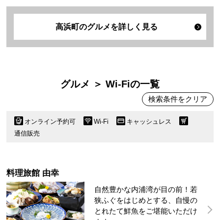
高浜町のグルメを詳しく見る
グルメ ＞ Wi-Fiの一覧
検索条件をクリア
オンライン予約可
Wi-Fi
キャッシュレス
通信販売
料理旅館 由幸
自然豊かな内浦湾が目の前！若
狭ふぐをはじめとする、自慢の
とれたて鮮魚をご堪能いただけ