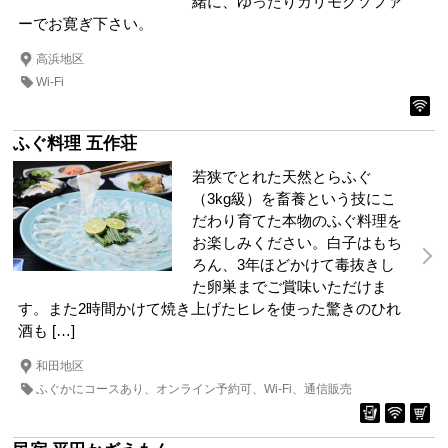
緒に、ゆったりカリモクソファ
ーでお寛ぎ下さい。
高浜地区
Wi-Fi
ふぐ料理 五作荘
若狭でとれた天然とらふぐ
（3kg級）を畜養という技にこ
だわり育てた本物のふぐ料理を
お楽しみください。白子はもち
ろん、3年ほどかけて毒抜きし
た卵巣までご賞味いただけま
す。また2時間かけて焼き上げたヒレを使った驚きのひれ
酒も […]
和田地区
ふぐかにコースあり
オンライン予約可
Wi-Fi
通信販売