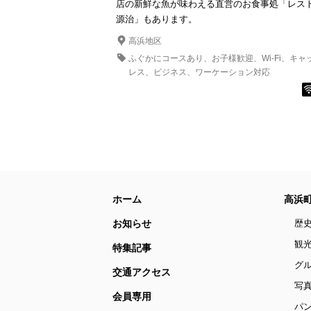
店の新鮮な魚が味わえる直営のお食事処「レス
源治」もあります。
高浜地区
ふぐかにコースあり
お子様歓迎
Wi-Fi
キャ
レス
ビジネス
ワーケーション対応
ホーム
高浜
お知らせ
歴
観
特集記事
グ
交通アクセス
写
会員専用
パ