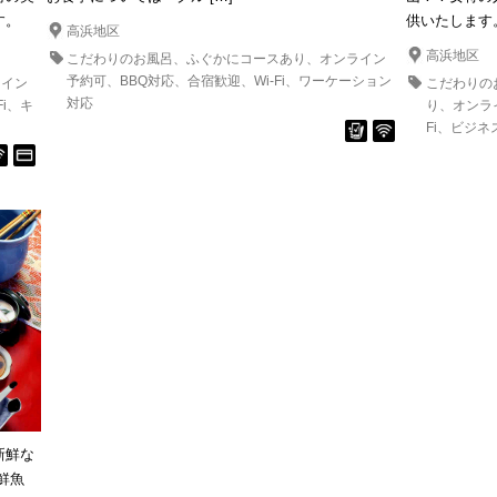
す。
供いたします
高浜地区
高浜地区
こだわりのお風呂
ふぐかにコースあり
オンライン
予約可
BBQ対応
合宿歓迎
Wi-Fi
ワーケーション
ライン
こだわりの
対応
Fi
キ
り
オンラ
Fi
ビジネ
新鮮な
鮮魚