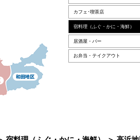
カフェ･喫茶店
宿料理（ふぐ・かに・海鮮）
居酒屋・バー
お弁当・テイクアウト
＞ 宿料理（ふぐ・かに・海鮮） ＞ 高浜