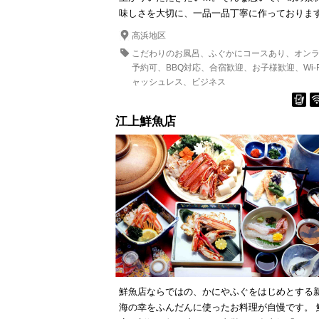
味しさを大切に、一品一品丁寧に作っておりま
高浜地区
こだわりのお風呂
ふぐかにコースあり
オン
予約可
BBQ対応
合宿歓迎
お子様歓迎
Wi-
ャッシュレス
ビジネス
江上鮮魚店
鮮魚店ならではの、かにやふぐをはじめとする
海の幸をふんだんに使ったお料理が自慢です。 