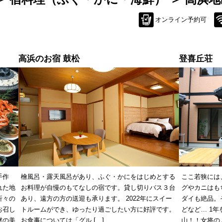
オンライン予約可
高浜のお宿 鼓松
登喜丘荘
手作
檜風呂・露天風呂があり、ふぐ・かにをはじめとする
ここ若狭には
れた地
お料理が自慢のもてなしの宿です。貸し切りバス３台
グやカニはも
折々の
あり、遠方の方の送迎も承ります。 2022年にスイー
ダイも絶品。
お召し
トルームができ、ゆったり過ごしたい方に好評です。
どなど… 1
材の美
お食事については「グル […]
山！！女将の