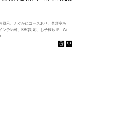
。
お風呂
ふぐかにコースあり
禁煙室あ
イン予約可
BBQ対応
お子様歓迎
Wi-
ス