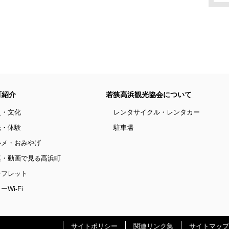
町紹介
若狭高浜観光協会について
史・文化
レンタサイクル・レンタカー
光・体験
駐車場
ルメ・おみやげ
真・動画で見る高浜町
ンフレット
ーWi-Fi
サイトポリシー
関連リンク集
サイトマップ