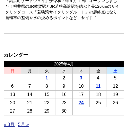
「高浜町ゲートウェイ」が令和７年４月１日にオープンしまし
た！福井県のJR敦賀駅とJR若狭高浜駅を結ぶ全長126kmのサイ
クリングコース「若狭湾サイクリングルート」の起終点になり、
自転車の整備や水の汲めるポイントなど、サイ […]
カレンダー
2025年4月
日
月
火
水
木
金
土
1
2
3
4
5
6
7
8
9
10
11
12
13
14
15
16
17
18
19
20
21
22
23
24
25
26
27
28
29
30
« 3月
5月 »