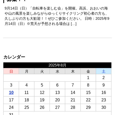
9月14日（日）「自転車を楽しむ会」を開催。高浜、おおいの海
や山の風景を楽しみながらゆっくりサイクリング初心者の方も、
久しぶりの方も大歓迎！！ぜひご参加ください。 日時：2025年9
月14日（日）※荒天が予想される場合は […]
カレンダー
2025年8月
日
月
火
水
木
金
土
1
2
3
4
5
6
7
8
9
10
11
12
13
14
15
16
17
18
19
20
21
22
23
24
25
26
27
28
29
30
31