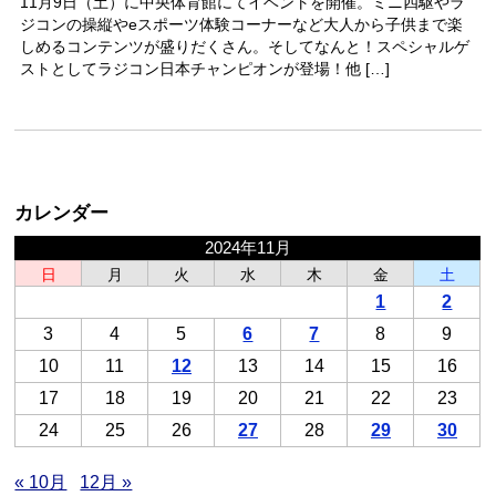
11月9日（土）に中央体育館にてイベントを開催。ミニ四駆やラ
ジコンの操縦やeスポーツ体験コーナーなど大人から子供まで楽
しめるコンテンツが盛りだくさん。そしてなんと！スペシャルゲ
ストとしてラジコン日本チャンピオンが登場！他 […]
カレンダー
2024年11月
日
月
火
水
木
金
土
1
2
3
4
5
6
7
8
9
10
11
12
13
14
15
16
17
18
19
20
21
22
23
24
25
26
27
28
29
30
« 10月
12月 »