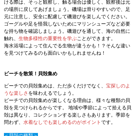
ける際は、そっと観察し、触る場合は優しく、観察後は元
の場所に戻してあげましょう。磯場は滑りやすいので、足
元に注意し、安全に配慮して磯遊びを楽しんでください。
ゴーグルや足を怪我しないためにマリンシューズなど必要
な持ち物を確認しましょう。磯遊びを通して、海の自然に
触れ、
生物多様性の重要性を学ぶ
ことができます。
海水浴場によって住んでる生物が違うかも！？そんな違い
を見つけてみるのも面白いかもしれませんね！
ビーチを散策！貝殻集め
ビーチでの貝殻集めは、ただ歩くだけでなく、
宝探しのよ
うな楽しさ
を味わえるでしょう。
ビーチでの貝殻集めが楽しくなる理由は、様々な種類の貝
殻を見つけられるからです。 地域や季節によって拾える貝
殻は異なり、コレクションする楽しさもあります。季節を
問わず、
水着なしでも楽しめるのがポイント
です。
＜貝殻の種類＞