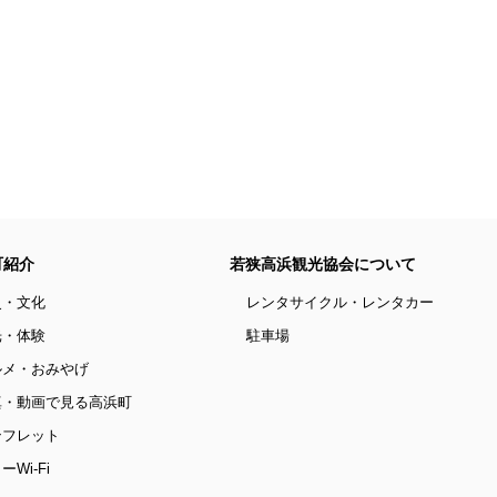
町紹介
若狭高浜観光協会について
史・文化
レンタサイクル・レンタカー
光・体験
駐車場
ルメ・おみやげ
真・動画で見る高浜町
ンフレット
ーWi-Fi