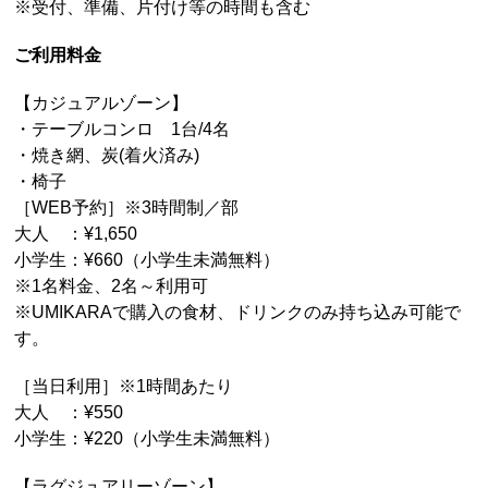
※受付、準備、片付け等の時間も含む
ご利用料金
【カジュアルゾーン】
・テーブルコンロ 1台/4名
・焼き網、炭(着火済み)
・椅子
［WEB予約］※3時間制／部
大人 ：¥1,650
小学生：¥660（小学生未満無料）
※1名料金、2名～利用可
※UMIKARAで購入の食材、ドリンクのみ持ち込み可能で
す。
［当日利用］※1時間あたり
大人 ：¥550
小学生：¥220（小学生未満無料）
【ラグジュアリーゾーン】