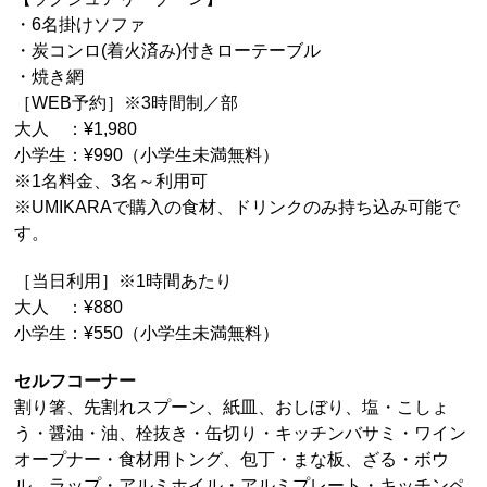
・6名掛けソファ
・炭コンロ(着火済み)付きローテーブル
・焼き網
［WEB予約］※3時間制／部
大人 ：¥1,980
小学生：¥990（小学生未満無料）
※1名料金、3名～利用可
※UMIKARAで購入の食材、ドリンクのみ持ち込み可能で
す。
［当日利用］※1時間あたり
大人 ：¥880
小学生：¥550（小学生未満無料）
セルフコーナー
割り箸、先割れスプーン、紙皿、おしぼり、塩・こしょ
う・醤油・油、栓抜き・缶切り・キッチンバサミ・ワイン
オープナー・食材用トング、包丁・まな板、ざる・ボウ
ル、ラップ・アルミホイル・アルミプレート・キッチンペ