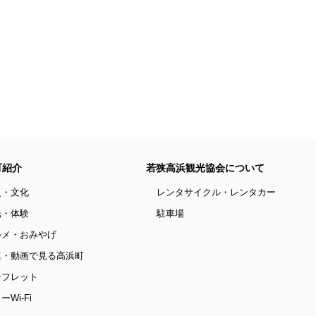
町紹介
若狭高浜観光協会について
史・文化
レンタサイクル・レンタカー
光・体験
駐車場
ルメ・おみやげ
真・動画で見る高浜町
ンフレット
ーWi-Fi