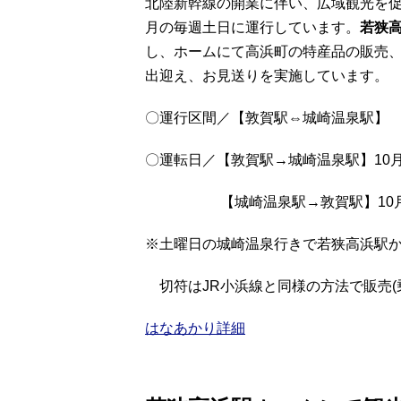
北陸新幹線の開業に伴い、広域観光を促
月の毎週土日に運行しています。
若狭高
し、ホームにて高浜町の特産品の販売
出迎え、お見送りを実施しています。
〇運行区間／【敦賀駅⇔城崎温泉駅】
〇運転日／【敦賀駅→城崎温泉駅】10月～
【城崎温泉駅→敦賀駅】10月～12
※土曜日の城崎温泉行きで若狭高浜駅
切符はJR小浜線と同様の方法で販売(
はなあかり詳細