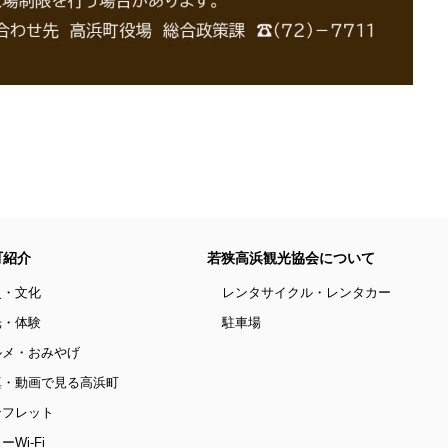
町紹介
若狭高浜観光協会について
史・文化
レンタサイクル・レンタカー
光・体験
駐車場
ルメ・おみやげ
真・動画で見る高浜町
ンフレット
ーWi-Fi