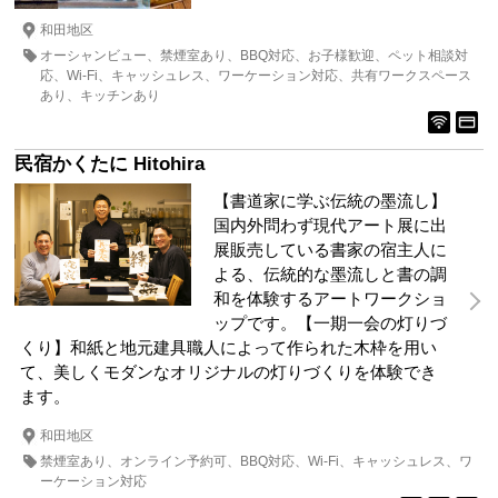
和田地区
オーシャンビュー
禁煙室あり
BBQ対応
お子様歓迎
ペット相談対
応
Wi-Fi
キャッシュレス
ワーケーション対応
共有ワークスペース
あり
キッチンあり
民宿かくたに Hitohira
【書道家に学ぶ伝統の墨流し】
国内外問わず現代アート展に出
展販売している書家の宿主人に
よる、伝統的な墨流しと書の調
和を体験するアートワークショ
ップです。【一期一会の灯りづ
くり】和紙と地元建具職人によって作られた木枠を用い
て、美しくモダンなオリジナルの灯りづくりを体験でき
ます。
和田地区
禁煙室あり
オンライン予約可
BBQ対応
Wi-Fi
キャッシュレス
ワ
ーケーション対応