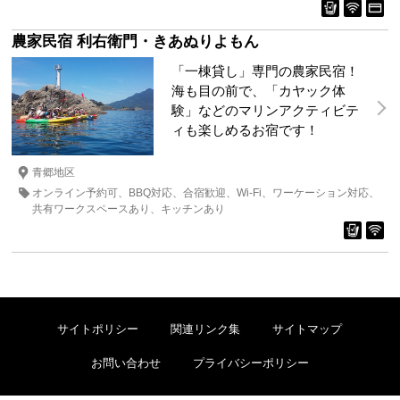
農家民宿 利右衛門・きあぬりよもん
「一棟貸し」専門の農家民宿！
海も目の前で、「カヤック体
験」などのマリンアクティビテ
ィも楽しめるお宿です！
青郷地区
オンライン予約可
BBQ対応
合宿歓迎
Wi-Fi
ワーケーション対応
共有ワークスペースあり
キッチンあり
サイトポリシー
関連リンク集
サイトマップ
お問い合わせ
プライバシーポリシー