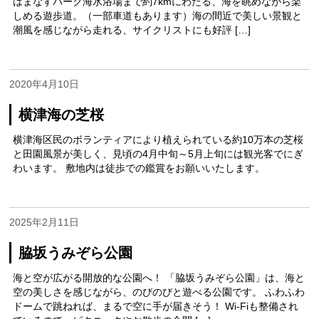
はまなすパーク海水浴場まで約7kmにわたる、海を眺めながら楽
しめる遊歩道。（一部車道もあります）海の間近で美しい景観と
潮風を感じながら走れる、サイクリストにも好評 […]
2020年4月10日
横津海の芝桜
横津海区民のボランティアにより植えられている約10万本の芝桜
と田園風景が美しく、見頃の4月中旬～5月上旬には観光客でにぎ
わいます。 敷地内は徒歩での鑑賞をお願いいたします。
2025年2月11日
脇坂うみぞら公園
海と空が広がる開放的な公園へ！ 「脇坂うみぞら公園」は、海と
空の美しさを感じながら、のびのびと遊べる公園です。 ふわふわ
ドームで跳ねれば、まるで空に手が届きそう！ Wi-Fiも整備され