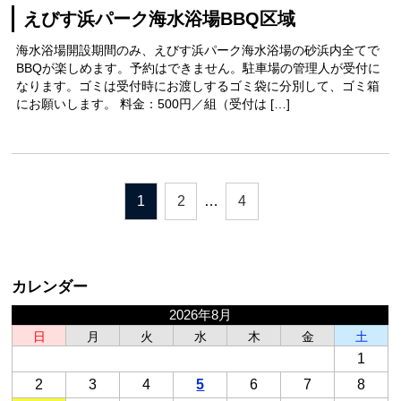
えびす浜パーク海水浴場BBQ区域
海水浴場開設期間のみ、えびす浜パーク海水浴場の砂浜内全てで
BBQが楽しめます。予約はできません。駐車場の管理人が受付に
なります。ゴミは受付時にお渡しするゴミ袋に分別して、ゴミ箱
にお願いします。 料金：500円／組（受付は […]
1
2
…
4
カレンダー
2026年8月
日
月
火
水
木
金
土
1
2
3
4
5
6
7
8