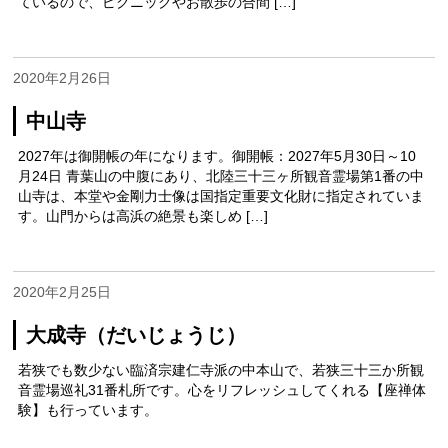
ているので、ピクニックやお散歩の合間 […]
2020年2月26日
中山寺
2027年は御開帳の年になります。御開帳：2027年5月30日～10
月24日 青葉山の中腹にあり、北陸三十三ヶ所観音霊場第1番の中
山寺は、本堂や金剛力士像は国指定重要文化財に指定されていま
す。山門からは高浜の絶景も楽しめ […]
2020年2月25日
大成寺（だいじょうじ）
若狭でも数少ない臨済宗建仁寺派の中本山で、若狭三十三か所観
音霊場巡礼31番札所です。心をリフレッシュしてくれる【座禅体
験】も行っています。