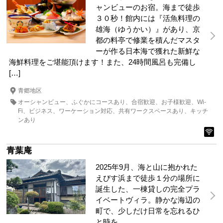
ャンビューのお宿。海まで徒歩
３０秒！館内には『活魚料理の
雄海（ゆうかい）』があり、京
都の料亭で修業を積んだマスタ
ーが作る日本海で獲れた新鮮な
海鮮料理をご堪能頂けます！また、24時間風呂も完備し
[…]
青郷地区
オーシャンビュー
ふぐかにコースあり
合宿歓迎
お子様歓迎
Wi-
Fi
ビジネス
ワーケーション対応
共有ワークスペースあり
キッチ
ンあり
青葉庵
2025年9月、海と山に抱かれた
えびす浜まで徒歩１分の場所に
誕生した、一棟貸しの完全プラ
イベートヴィラ。静かな海辺の
町で、少しだけ日常を忘れるひ
と時を。