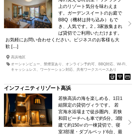
上のリゾート気分を味わえま
す。ガーデンスイートのお庭で
BBQ（機材は持ち込み）もで
き、人気です。2，3家族集まれ
ば貸切でご利用いただけます。
お気軽にお問い合わせください。ビジネスのお客様も大
歓 […]
高浜地区
オーシャンビュー
禁煙室あり
オンライン予約可
BBQ対応
Wi-Fi
キャッシュレス
ワーケーション対応
共有ワークスペースあり
インフィニティリゾート高浜
若狭高浜の海を楽しめる、1日1
組限定の貸切ヴィラです。 若
宮海水浴場まで徒歩圏内、若狭
和田ビーチへも車で約5分。3階
建て約150㎡の一棟貸切で、寝
室3部屋・ダブルベッド6台、最