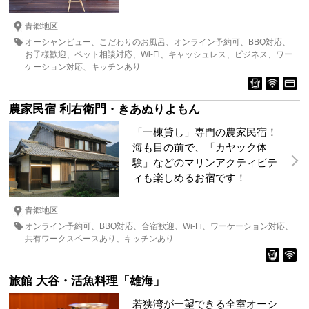
青郷地区
オーシャンビュー
こだわりのお風呂
オンライン予約可
BBQ対応
お子様歓迎
ペット相談対応
Wi-Fi
キャッシュレス
ビジネス
ワー
ケーション対応
キッチンあり
農家民宿 利右衛門・きあぬりよもん
「一棟貸し」専門の農家民宿！
海も目の前で、「カヤック体
験」などのマリンアクティビテ
ィも楽しめるお宿です！
青郷地区
オンライン予約可
BBQ対応
合宿歓迎
Wi-Fi
ワーケーション対応
共有ワークスペースあり
キッチンあり
旅館 大谷・活魚料理「雄海」
若狭湾が一望できる全室オーシ