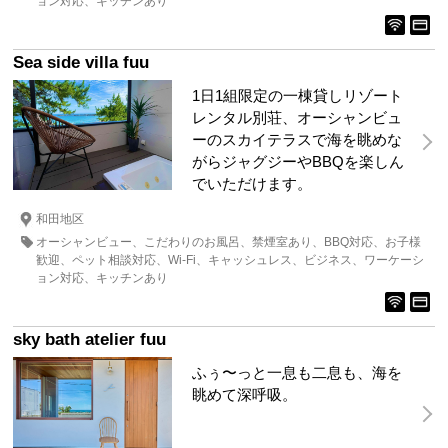
ョン対応
キッチンあり
Sea side villa fuu
1日1組限定の一棟貸しリゾート
レンタル別荘、オーシャンビュ
ーのスカイテラスで海を眺めな
がらジャグジーやBBQを楽しん
でいただけます。
和田地区
オーシャンビュー
こだわりのお風呂
禁煙室あり
BBQ対応
お子様
歓迎
ペット相談対応
Wi-Fi
キャッシュレス
ビジネス
ワーケーシ
ョン対応
キッチンあり
sky bath atelier fuu
ふぅ〜っと一息も二息も、海を
眺めて深呼吸。