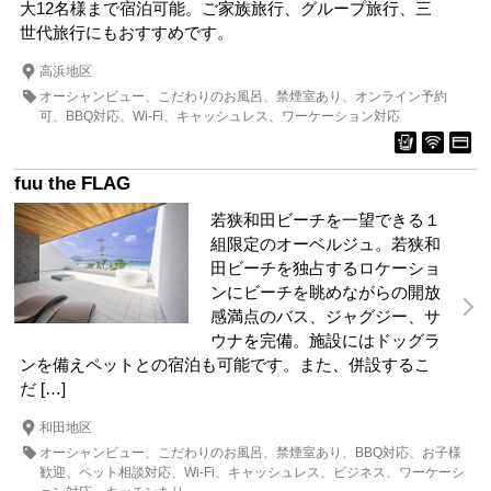
大12名様まで宿泊可能。ご家族旅行、グループ旅行、三
世代旅行にもおすすめです。
高浜地区
オーシャンビュー
こだわりのお風呂
禁煙室あり
オンライン予約
可
BBQ対応
Wi-Fi
キャッシュレス
ワーケーション対応
fuu the FLAG
若狭和田ビーチを一望できる１
組限定のオーベルジュ。若狭和
田ビーチを独占するロケーショ
ンにビーチを眺めながらの開放
感満点のバス、ジャグジー、サ
ウナを完備。施設にはドッグラ
ンを備えペットとの宿泊も可能です。また、併設するこ
だ […]
和田地区
オーシャンビュー
こだわりのお風呂
禁煙室あり
BBQ対応
お子様
歓迎
ペット相談対応
Wi-Fi
キャッシュレス
ビジネス
ワーケーシ