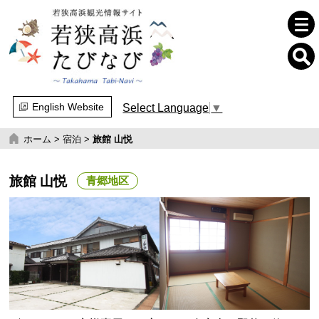
English Website
Select Language
▼
ホーム
>
宿泊
>
旅館 山悦
旅館 山悦
青郷地区