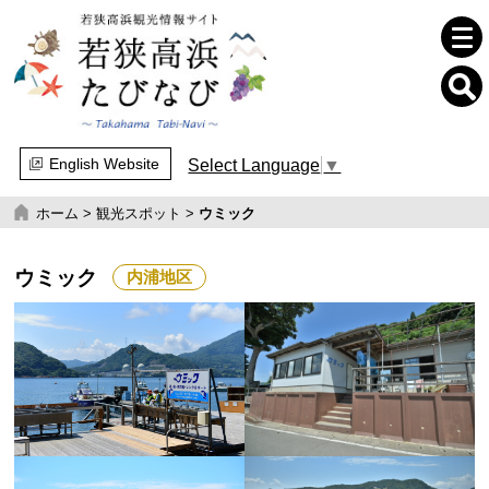
English Website
Select Language
▼
ホーム
>
観光スポット
>
ウミック
ウミック
内浦地区