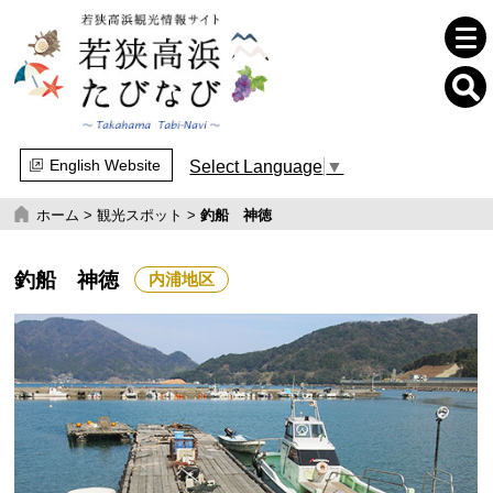
English Website
Select Language
▼
ホーム
>
観光スポット
>
釣船 神徳
釣船 神徳
内浦地区