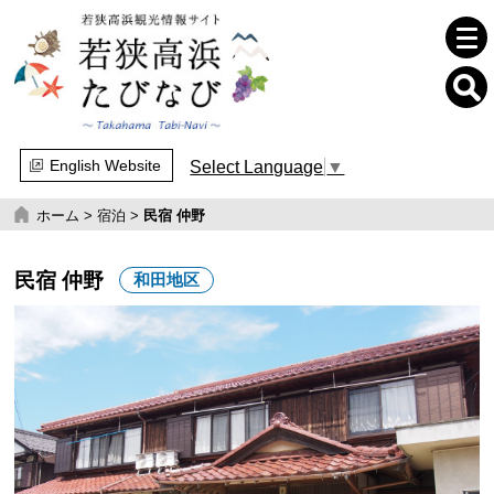
English Website
Select Language
▼
ホーム
>
宿泊
>
民宿 仲野
民宿 仲野
和田地区