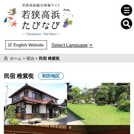
English Website
Select Language
▼
ホーム
>
宿泊
>
民宿 稚紫奘
民宿 稚紫奘
和田地区