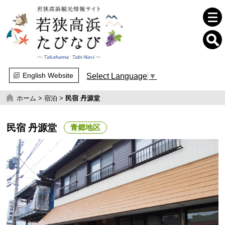
English Website
Select Language
▼
ホーム
>
宿泊
>
民宿 丹源堂
民宿 丹源堂
青郷地区