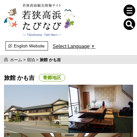
English Website
Select Language
▼
ホーム
>
宿泊
>
旅館 かも吉
旅館 かも吉
青郷地区