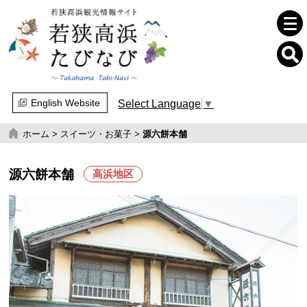
English Website
Select Language
▼
ホーム
>
スイーツ・お菓子
>
源六餅本舗
源六餅本舗
高浜地区