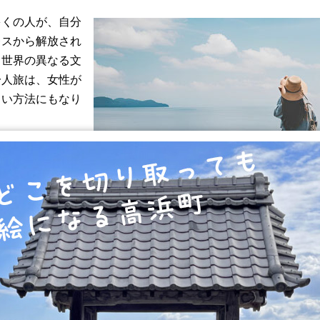
多くの人が、自分
レスから解放され
て世界の異なる文
一人旅は、女性が
しい方法にもなり
下に示します。
一人旅は、自分の
ついて考えるた
活のストレスから
多くいます。
しい文化や人々と