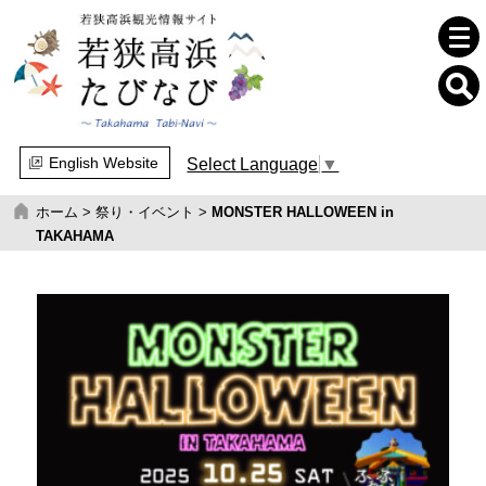
English Website
Select Language
▼
ホーム
>
祭り・イベント
>
MONSTER HALLOWEEN in
TAKAHAMA