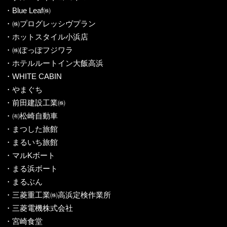
・Blue Leaf㈱
・㈱プログレッシヴプラン
・ホットスタイル小浜店
・㈱ぽっぽフジワラ
・ホテルルートイン大飯高浜
・WHITE CABIN
・やまぐち
・前田建設工業㈱
・㈲松崎自動車
・まつした旅館
・まるいち旅館
・マルKボート
・まる浜ボート
・まるぶん
・三菱重工業㈱高浜定検作業所
・三菱電機株式会社
・宮崎食堂