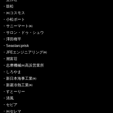
・鼓松
・㈱コスモス
・小松ボート
・サニーマート㈱
・サロン・ドゥ・シュウ
・澤田権平
・Seastarcprisk
・JFEエンジニアリング㈱
・潮富荘
・志摩機械㈱高浜営業所
・しろやま
・新日本海事工業㈱
・新菱冷熱工業㈱
・すとーりー
・清風
・セピア
・㈱セレマ