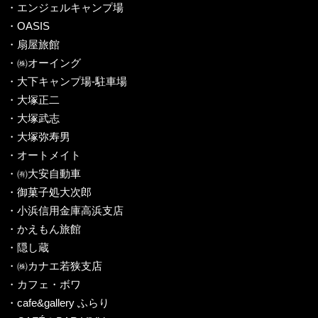
・エンジェルキャンプ場
・OASIS
・扇屋旅館
・㈱オーイング
・大下キャンプ場-駐車場
・大塚正二
・大塚武志
・大塚弥寿男
・オートメイト
・㈲大安自動車
・御菓子処大次郎
・小浜信用金庫高浜支店
・かえもん旅館
・隠し蔵
・㈱カナエ若狭支店
・カフェ・ボワ
・cafe&gallery ふらり