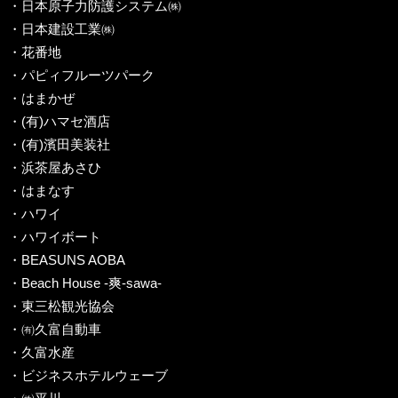
・日本原子力防護システム㈱
・日本建設工業㈱
・花番地
・パピィフルーツパーク
・はまかぜ
・(有)ハマセ酒店
・(有)濱田美装社
・浜茶屋あさひ
・はまなす
・ハワイ
・ハワイボート
・BEASUNS AOBA
・Beach House -爽-sawa-
・東三松観光協会
・㈲久富自動車
・久富水産
・ビジネスホテルウェーブ