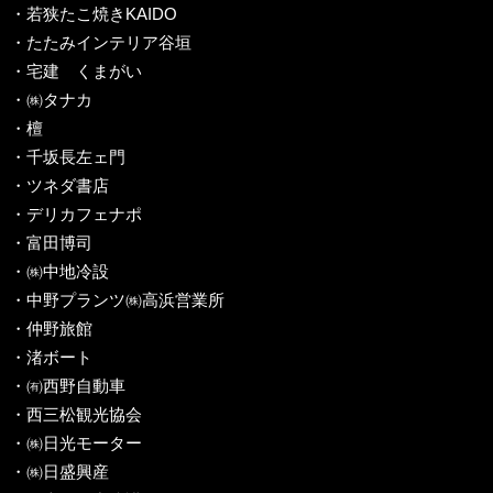
・若狭たこ焼きKAIDO
・たたみインテリア谷垣
・宅建 くまがい
・㈱タナカ
・檀
・千坂長左ェ門
・ツネダ書店
・デリカフェナポ
・富田博司
・㈱中地冷設
・中野プランツ㈱高浜営業所
・仲野旅館
・渚ボート
・㈲西野自動車
・西三松観光協会
・㈱日光モーター
・㈱日盛興産