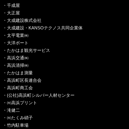
・千成屋
・大正屋
・大成建設株式会社
・大成建設・KANSOテクノス共同企業体
・太平電業㈱
・大洋ボート
・たかはま観光サービス
・高浜交通㈱
・高浜清掃㈱
・たかはま測量
・高浜町区長連合会
・高浜町商工会
・(公社)高浜町シルバー人材センター
・㈲高浜プリント
・滝健二
・㈲たくみ硝子
・竹内駐車場