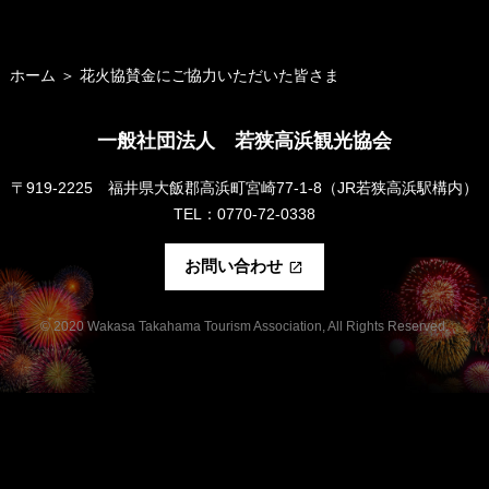
ホーム
＞
花火協賛金にご協力いただいた皆さま
一般社団法人 若狭高浜観光協会
〒919-2225 福井県大飯郡高浜町宮崎77-1-8（JR若狭高浜駅構内）
TEL：0770-72-0338
お問い合わせ
launch
© 2020 Wakasa Takahama Tourism Association, All Rights Reserved.