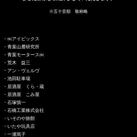
※五十音順 敬称略
・㈱アイビックス
・青葉山麓研究所
・青葉モータース㈱
・荒木 益三
・アン・ヴェルヴ
・池田駐車場
・居酒屋 くら・蔵
・居酒屋 こみ屋
・石塚慎一
・石橋工業株式会社
・いそのや旅館
・いたや玩具店
・一瀬篤子