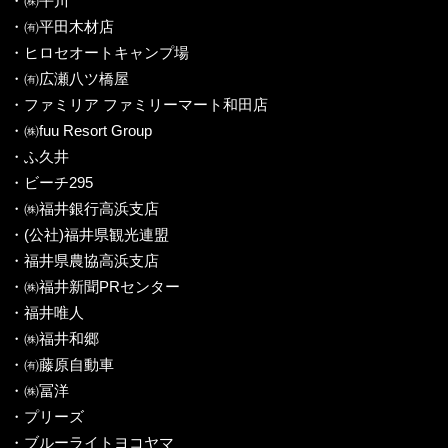
・㈱平川
・㈲平田木材店
・ヒロセオートキャンプ場
・㈲広瀬八ツ橋屋
・ファミリア ファミリーマート和田店
・㈱fuu Resort Group
・ふ久井
・ビーチ295
・㈱福井銀行高浜支店
・(公社)福井県観光連盟
・福井県農協高浜支店
・㈱福井新聞PRセンター
・福井唯人
・㈱福井和郷
・㈲藤原自動車
・㈱冨洋
・プリーズ
・ブルーライトヨコヤマ