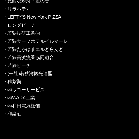
・旅館なか河・波の音
・リラハティ
・LEFTY’S New York PIZZA
・ロングビーチ
・若狭技研工業㈱
・若狭サーフホテルイルマーレ
・若狭たかはまエルどらんど
・若狭高浜漁業協同組合
・若狭ビーチ
・(一社)若狭湾観光連盟
・稚紫奘
・㈱ワコーサービス
・㈱WADA工業
・㈱和田電気設備
・和楽荘