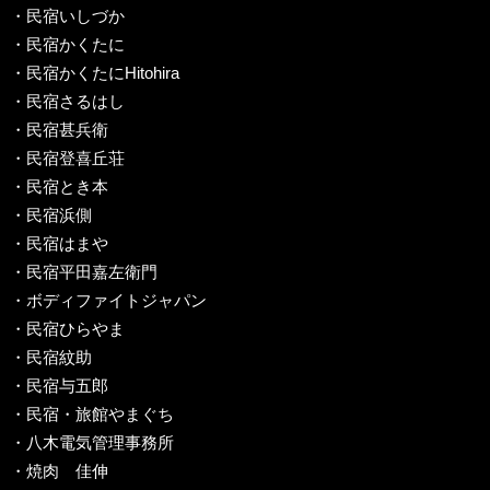
・民宿いしづか
・民宿かくたに
・民宿かくたにHitohira
・民宿さるはし
・民宿甚兵衛
・民宿登喜丘荘
・民宿とき本
・民宿浜側
・民宿はまや
・民宿平田嘉左衛門
・ボディファイトジャパン
・民宿ひらやま
・民宿紋助
・民宿与五郎
・民宿・旅館やまぐち
・八木電気管理事務所
・焼肉 佳伸