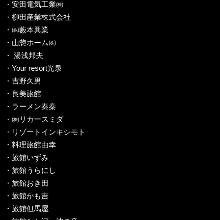
・安田電気工業㈱
・柳田産業株式会社
・㈱藪本興業
・山惣ホーム㈱
・ 湯浅邦夫
・Your resort光泉
・吉野久男
・良美旅館
・ラーメン秦秦
・㈱リカースミダ
・リゾートインキシモト
・料理旅館由幸
・旅館いずみ
・旅館うらにし
・旅館おき田
・旅館かも吉
・旅館但馬屋