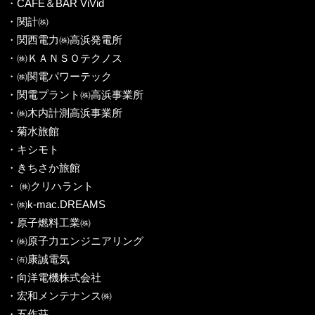
・CAFÉ＆BAR ViVid
・関計㈱
・関西電力㈱高浜発電所
・㈱ＫＡＮＳＯテクノス
・㈱関電パワーテック
・関電プラント㈱高浜事業所
・㈱木内計測高浜事業所
・菊水旅館
・キシモト
・きちさか旅館
・ ㈱クリハラント
・㈱k-mac.DREAMS
・原子燃料工業㈱
・㈱原子力エンジニアリング
・㈲康誠電気
・向洋電機株式会社
・宏和メンテナンス㈱
・五作荘