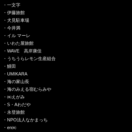
・一文字
・伊藤旅館
・犬見駐車場
・今井満
・イル マーレ
・いわた屋旅館
・WAVE 高岸康佳
・うちうらレモン生産組合
・鰻田
・UMIKARA
・海の家山長
・海のみえる宿むらみや
・㈱えがみ
・S・Aわだや
・永登旅館
・NPO法人なかまっち
・en㈱